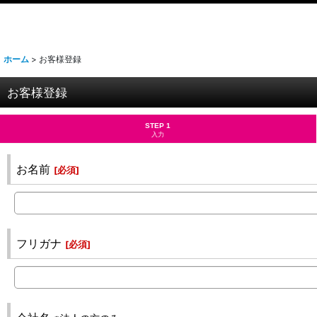
ホーム
>
お客様登録
お客様登録
STEP 1
入力
お名前
[
必須
]
フリガナ
[
必須
]