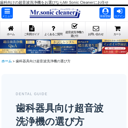
歯科向けの超音波洗浄機をお選びならMr Sonic Cleanerにお任せ
メニュー
新規登録
ログイン
超音波洗浄機の
ホーム
ご利用ガイド
よくあるご質問
お問い合わせ
カート
選び方
ホーム
>
歯科器具向け超音波洗浄機の選び方
DENTAL GUIDE
歯科器具向け超音波
洗浄機の選び方