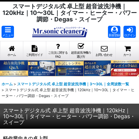
スマートデジタル式 卓上型 超音波洗浄機｜
120kHz｜10〜30L｜タイマー・ヒーター・パワー
調節・Degas・スイープ
メニュー
新規登録
ログイン
ご注文に関する
超音波洗浄機の
ホーム
ご利用ガイド
お問い合わせ
カート
FAQ
選び方
ホーム
>
スマートデジタル式 卓上型 超音波洗浄機｜3〜30L｜全周波数一覧
>
スマートデジタル式 卓上型 超音波洗浄機｜120kHz｜10〜30L｜タイマー・ヒ
ーター・パワー調節・Degas・スイープ
スマートデジタル式 卓上型 超音波洗浄機｜120kHz｜
10〜30L｜タイマー・ヒーター・パワー調節・Degas・
スイープ
軽作業向きの卓上型