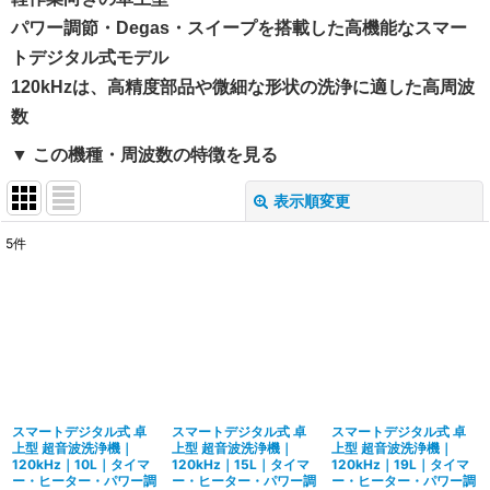
パワー調節・Degas・スイープを搭載した高機能なスマー
トデジタル式モデル
120kHzは、高精度部品や微細な形状の洗浄に適した高周波
数
▼ この機種・周波数の特徴を見る
表示順変更
閉じる
5
件
表示数
:
並び順
:
絞り込む
スマートデジタル式 卓
スマートデジタル式 卓
スマートデジタル式 卓
上型 超音波洗浄機｜
上型 超音波洗浄機｜
上型 超音波洗浄機｜
120kHz｜10L｜タイマ
120kHz｜15L｜タイマ
120kHz｜19L｜タイマ
ー・ヒーター・パワー調
ー・ヒーター・パワー調
ー・ヒーター・パワー調