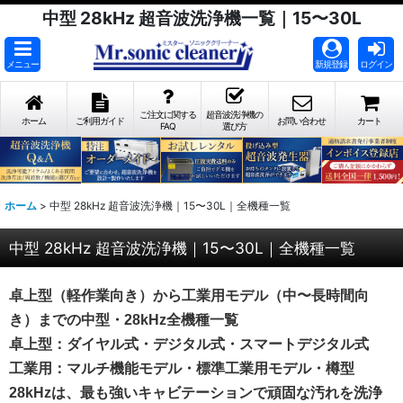
中型 28kHz 超音波洗浄機一覧｜15〜30L
メニュー
新規登録
ログイン
ご注文に関する
超音波洗浄機の
ホーム
ご利用ガイド
お問い合わせ
カート
FAQ
選び方
ホーム
>
中型 28kHz 超音波洗浄機｜15〜30L｜全機種一覧
中型 28kHz 超音波洗浄機｜15〜30L｜全機種一覧
卓上型（軽作業向き）から工業用モデル（中〜長時間向
き）までの中型・28kHz全機種一覧
卓上型：ダイヤル式・デジタル式・スマートデジタル式
工業用：マルチ機能モデル・標準工業用モデル・樽型
28kHzは、最も強いキャビテーションで頑固な汚れを洗浄