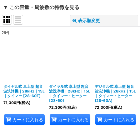
▼ この容量・周波数の特徴を見る
表示順変更
閉じる
26
件
表示数
:
並び順
:
絞り込む
ダイヤル式 卓上型 超音
ダイヤル式 卓上型 超音
デジタル式 卓上型 超音
波洗浄機｜28kHz｜15L
波洗浄機｜28kHz｜15L
波洗浄機｜28kHz｜15L
｜タイマー
[
28-60T
]
｜タイマー・ヒーター
｜タイマー・ヒーター
[
28-60
]
[
28-60A
]
71,300
円
(税込)
72,300
円
(税込)
72,300
円
(税込)
カートに入れる
カートに入れる
カートに入れる