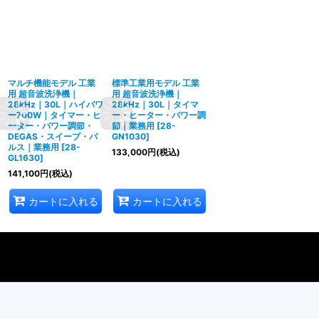
マルチ機能モデル 工業
標準工業用モデル 工業
用 超音波洗浄機｜
用 超音波洗浄機｜
28kHz｜30L｜ハイパワ
28kHz｜30L｜タイマ
ー700W｜タイマー・ヒ
ー・ヒーター・パワー調
ーター・パワー調節・
節｜業務用
[
28-
DEGAS・スイープ・パ
GN1030
]
ルス｜業務用
[
28-
133,000
円
(税込)
GL1630
]
141,100
円
(税込)
カートに入れる
カートに入れる