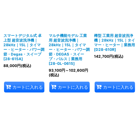
スマートデジタル式 卓
マルチ機能モデル 工業
樽型 工業用 超音波洗浄
上型 超音波洗浄機｜
用 超音波洗浄機｜
機｜28kHz｜15L｜タイ
28kHz｜15L｜タイマ
28kHz｜15L｜タイマ
マー・ヒーター｜業務用
ー・ヒーター・パワー調
ー・ヒーター・パワー調
[
D28-610R
]
節・Degas・スイープ
節・DEGAS・スイー
142,700
円
(税込)
[
28-615A
]
プ・パルス｜業務用
[
28-GL-0615
]
88,000
円
(税込)
93,100
円
～102,600
円
(税込)
カートに入れる
カートに入れる
カートに入れる