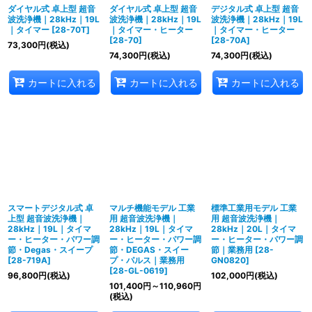
ダイヤル式 卓上型 超音
ダイヤル式 卓上型 超音
デジタル式 卓上型 超音
波洗浄機｜28kHz｜19L
波洗浄機｜28kHz｜19L
波洗浄機｜28kHz｜19L
｜タイマー
[
28-70T
]
｜タイマー・ヒーター
｜タイマー・ヒーター
[
28-70
]
[
28-70A
]
73,300
円
(税込)
74,300
円
(税込)
74,300
円
(税込)
カートに入れる
カートに入れる
カートに入れる
スマートデジタル式 卓
マルチ機能モデル 工業
標準工業用モデル 工業
上型 超音波洗浄機｜
用 超音波洗浄機｜
用 超音波洗浄機｜
28kHz｜19L｜タイマ
28kHz｜19L｜タイマ
28kHz｜20L｜タイマ
ー・ヒーター・パワー調
ー・ヒーター・パワー調
ー・ヒーター・パワー調
節・Degas・スイープ
節・DEGAS・スイー
節｜業務用
[
28-
[
28-719A
]
プ・パルス｜業務用
GN0820
]
[
28-GL-0619
]
96,800
円
(税込)
102,000
円
(税込)
101,400
円
～110,960
円
(税込)