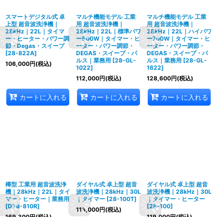
スマートデジタル式 卓
マルチ機能モデル 工業
マルチ機能モデル 工業
上型 超音波洗浄機｜
用 超音波洗浄機｜
用 超音波洗浄機｜
28kHz｜22L｜タイマ
28kHz｜22L｜標準パワ
28kHz｜22L｜ハイパワ
ー・ヒーター・パワー調
ー500W｜タイマー・ヒ
ー700W｜タイマー・ヒ
節・Degas・スイープ
ーター・パワー調節・
ーター・パワー調節・
[
28-822A
]
DEGAS・スイープ・パ
DEGAS・スイープ・パ
ルス｜業務用
[
28-GL-
ルス｜業務用
[
28-GL-
106,000
円
(税込)
1022
]
1622
]
112,000
円
(税込)
128,600
円
(税込)
カートに入れる
カートに入れる
カートに入れる
樽型 工業用 超音波洗浄
ダイヤル式 卓上型 超音
ダイヤル式 卓上型 超音
機｜28kHz｜22L｜タイ
波洗浄機｜28kHz｜30L
波洗浄機｜28kHz｜30L
マー・ヒーター｜業務用
｜タイマー
[
28-100T
]
｜タイマー・ヒーター
[
D28-810R
]
[
28-100
]
118,000
円
(税込)
169,300
円
(税込)
119,000
円
(税込)