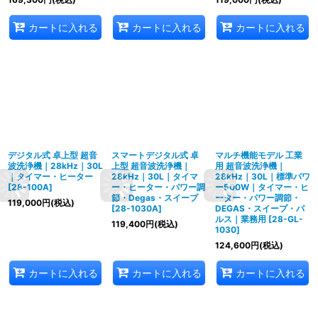
カートに入れる
カートに入れる
カートに入れる
デジタル式 卓上型 超音
スマートデジタル式 卓
マルチ機能モデル 工業
波洗浄機｜28kHz｜30L
上型 超音波洗浄機｜
用 超音波洗浄機｜
｜タイマー・ヒーター
28kHz｜30L｜タイマ
28kHz｜30L｜標準パワ
[
28-100A
]
ー・ヒーター・パワー調
ー500W｜タイマー・ヒ
節・Degas・スイープ
ーター・パワー調節・
119,000
円
(税込)
[
28-1030A
]
DEGAS・スイープ・パ
ルス｜業務用
[
28-GL-
119,400
円
(税込)
1030
]
124,600
円
(税込)
カートに入れる
カートに入れる
カートに入れる