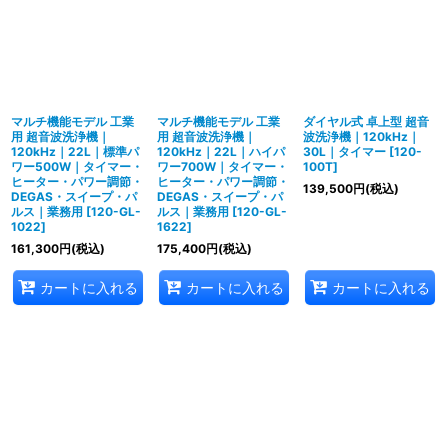
マルチ機能モデル 工業
マルチ機能モデル 工業
ダイヤル式 卓上型 超音
用 超音波洗浄機｜
用 超音波洗浄機｜
波洗浄機｜120kHz｜
120kHz｜22L｜標準パ
120kHz｜22L｜ハイパ
30L｜タイマー
[
120-
ワー500W｜タイマー・
ワー700W｜タイマー・
100T
]
ヒーター・パワー調節・
ヒーター・パワー調節・
139,500
円
(税込)
DEGAS・スイープ・パ
DEGAS・スイープ・パ
ルス｜業務用
[
120-GL-
ルス｜業務用
[
120-GL-
1022
]
1622
]
161,300
円
(税込)
175,400
円
(税込)
カートに入れる
カートに入れる
カートに入れる