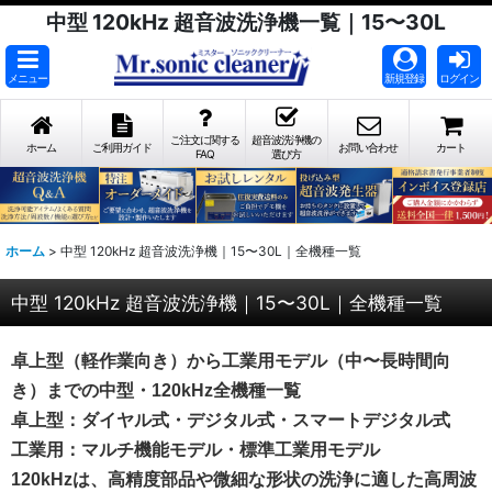
中型 120kHz 超音波洗浄機一覧｜15〜30L
メニュー
新規登録
ログイン
ご注文に関する
超音波洗浄機の
ホーム
ご利用ガイド
お問い合わせ
カート
FAQ
選び方
ホーム
>
中型 120kHz 超音波洗浄機｜15〜30L｜全機種一覧
中型 120kHz 超音波洗浄機｜15〜30L｜全機種一覧
卓上型（軽作業向き）から工業用モデル（中〜長時間向
き）までの中型・120kHz全機種一覧
卓上型：ダイヤル式・デジタル式・スマートデジタル式
工業用：マルチ機能モデル・標準工業用モデル
120kHzは、高精度部品や微細な形状の洗浄に適した高周波