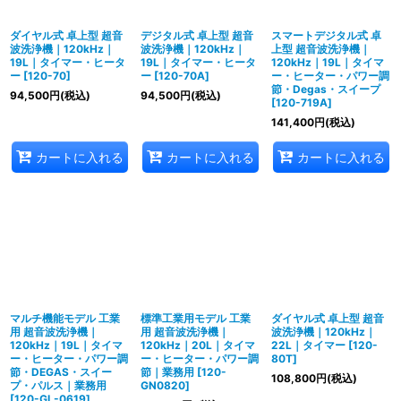
ダイヤル式 卓上型 超音
デジタル式 卓上型 超音
スマートデジタル式 卓
波洗浄機｜120kHz｜
波洗浄機｜120kHz｜
上型 超音波洗浄機｜
19L｜タイマー・ヒータ
19L｜タイマー・ヒータ
120kHz｜19L｜タイマ
ー
[
120-70
]
ー
[
120-70A
]
ー・ヒーター・パワー調
節・Degas・スイープ
94,500
円
(税込)
94,500
円
(税込)
[
120-719A
]
141,400
円
(税込)
カートに入れる
カートに入れる
カートに入れる
マルチ機能モデル 工業
標準工業用モデル 工業
ダイヤル式 卓上型 超音
用 超音波洗浄機｜
用 超音波洗浄機｜
波洗浄機｜120kHz｜
120kHz｜19L｜タイマ
120kHz｜20L｜タイマ
22L｜タイマー
[
120-
ー・ヒーター・パワー調
ー・ヒーター・パワー調
80T
]
節・DEGAS・スイー
節｜業務用
[
120-
108,800
円
(税込)
プ・パルス｜業務用
GN0820
]
[
120-GL-0619
]