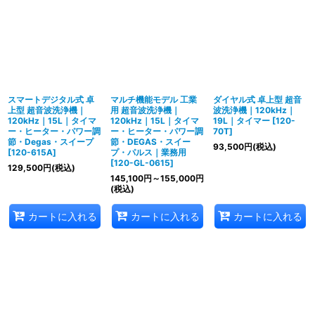
スマートデジタル式 卓
マルチ機能モデル 工業
ダイヤル式 卓上型 超音
上型 超音波洗浄機｜
用 超音波洗浄機｜
波洗浄機｜120kHz｜
120kHz｜15L｜タイマ
120kHz｜15L｜タイマ
19L｜タイマー
[
120-
ー・ヒーター・パワー調
ー・ヒーター・パワー調
70T
]
節・Degas・スイープ
節・DEGAS・スイー
93,500
円
(税込)
[
120-615A
]
プ・パルス｜業務用
[
120-GL-0615
]
129,500
円
(税込)
145,100
円
～155,000
円
(税込)
カートに入れる
カートに入れる
カートに入れる