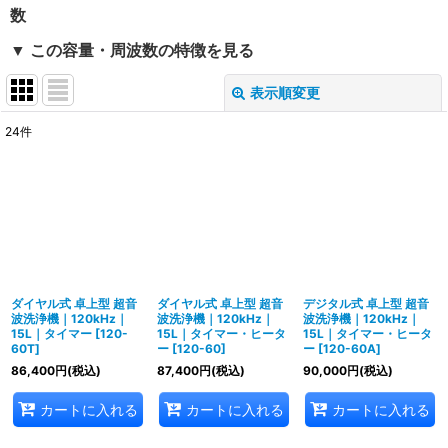
数
▼ この容量・周波数の特徴を見る
表示順変更
閉じる
24
件
表示数
:
並び順
:
絞り込む
ダイヤル式 卓上型 超音
ダイヤル式 卓上型 超音
デジタル式 卓上型 超音
波洗浄機｜120kHz｜
波洗浄機｜120kHz｜
波洗浄機｜120kHz｜
15L｜タイマー
[
120-
15L｜タイマー・ヒータ
15L｜タイマー・ヒータ
60T
]
ー
[
120-60
]
ー
[
120-60A
]
86,400
円
(税込)
87,400
円
(税込)
90,000
円
(税込)
カートに入れる
カートに入れる
カートに入れる