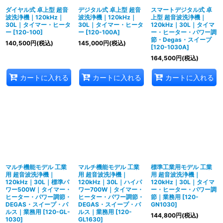
ダイヤル式 卓上型 超音
デジタル式 卓上型 超音
スマートデジタル式 卓
波洗浄機｜120kHz｜
波洗浄機｜120kHz｜
上型 超音波洗浄機｜
30L｜タイマー・ヒータ
30L｜タイマー・ヒータ
120kHz｜30L｜タイマ
ー
[
120-100
]
ー
[
120-100A
]
ー・ヒーター・パワー調
節・Degas・スイープ
140,500
円
(税込)
145,000
円
(税込)
[
120-1030A
]
164,500
円
(税込)
カートに入れる
カートに入れる
カートに入れる
マルチ機能モデル 工業
マルチ機能モデル 工業
標準工業用モデル 工業
用 超音波洗浄機｜
用 超音波洗浄機｜
用 超音波洗浄機｜
120kHz｜30L｜標準パ
120kHz｜30L｜ハイパ
120kHz｜30L｜タイマ
ワー500W｜タイマー・
ワー700W｜タイマー・
ー・ヒーター・パワー調
ヒーター・パワー調節・
ヒーター・パワー調節・
節｜業務用
[
120-
DEGAS・スイープ・パ
DEGAS・スイープ・パ
GN1030
]
ルス｜業務用
[
120-GL-
ルス｜業務用
[
120-
144,800
円
(税込)
1030
]
GL1630
]