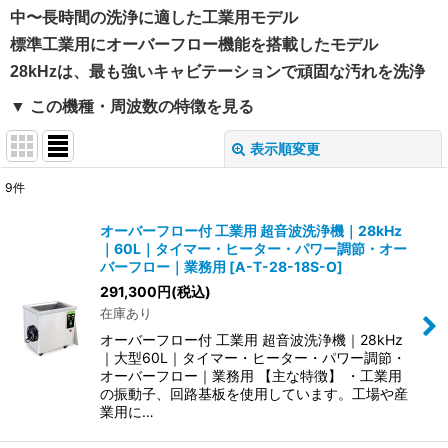
中〜長時間の洗浄に適した工業用モデル
標準工業用にオーバーフロー機能を搭載したモデル
28kHzは、最も強いキャビテーションで頑固な汚れを洗浄
▼ この機種・周波数の特徴を見る
表示順変更
閉じる
9
件
表示数
:
オーバーフロー付 工業用 超音波洗浄機｜28kHz
｜60L｜タイマー・ヒーター・パワー調節・オー
並び順
:
バーフロー｜業務用
[
A-T-28-18S-O
]
291,300
円
(税込)
在庫あり
絞り込む
オーバーフロー付 工業用 超音波洗浄機｜28kHz
｜大型60L｜タイマー・ヒーター・パワー調節・
オーバーフロー｜業務用 【主な特徴】 ・工業用
の振動子、回路基板を使用しています。工場や産
業用に…