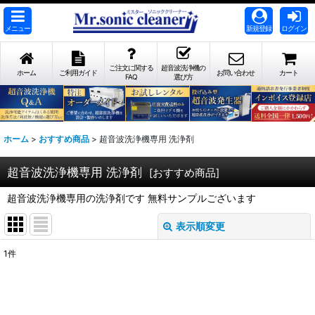
メニュー
新規登録
ログイン
ご注文に関する
超音波洗浄機の
ホーム
ご利用ガイド
お問い合わせ
カート
FAQ
選び方
ホーム
>
おすすめ商品
>
超音波洗浄機専用 洗浄剤
超音波洗浄機専用 洗浄剤
[
おすすめ商品
]
超音波洗浄機専用の洗浄剤です 無料サンプルございます
表示順変更
閉じる
1
件
表示数
:
並び順
: