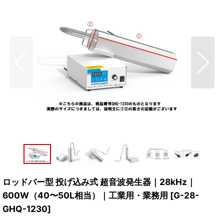
ロッドバー型 投げ込み式 超音波発生器｜28kHz｜
600W（40〜50L相当）｜工業用・業務用
[
G-28-
GHQ-1230
]