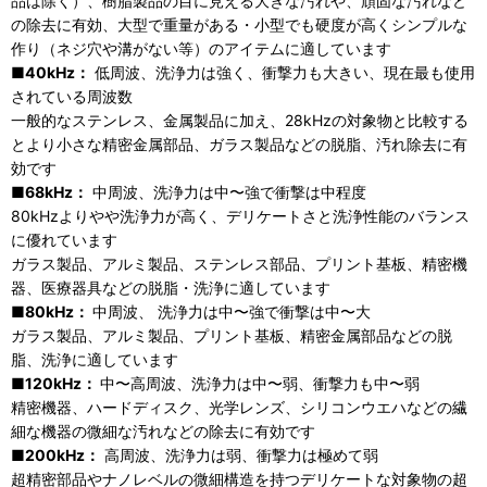
品は除く）、樹脂製品の目に見える大きな汚れや、頑固な汚れなど
の除去に有効、大型で重量がある・小型でも硬度が高くシンプルな
作り（ネジ穴や溝がない等）のアイテムに適しています
■40kHz：
低周波、洗浄力は強く、衝撃力も大きい、現在最も使用
されている周波数
一般的なステンレス、金属製品に加え、28kHzの対象物と比較する
とより小さな精密金属部品、ガラス製品などの脱脂、汚れ除去に有
効です
■68kHz：
中周波、洗浄力は中〜強で衝撃は中程度
80kHzよりやや洗浄力が高く、デリケートさと洗浄性能のバランス
に優れています
ガラス製品、アルミ製品、ステンレス部品、プリント基板、精密機
器、医療器具などの脱脂・洗浄に適しています
■80kHz：
中周波、 洗浄力は中〜強で衝撃は中〜大
ガラス製品、アルミ製品、プリント基板、精密金属部品などの脱
脂、洗浄に適しています
■120kHz：
中〜高周波、洗浄力は中〜弱、衝撃力も中〜弱
精密機器、ハードディスク、光学レンズ、シリコンウエハなどの繊
細な機器の微細な汚れなどの除去に有効です
■200kHz：
高周波、洗浄力は弱、衝撃力は極めて弱
超精密部品やナノレベルの微細構造を持つデリケートな対象物の超