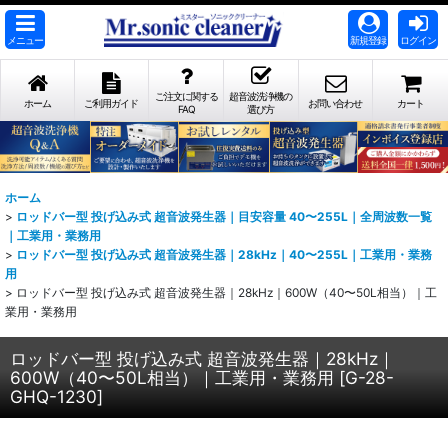
メニュー
新規登録
ログイン
ご注文に関する
超音波洗浄機の
ホーム
ご利用ガイド
お問い合わせ
カート
FAQ
選び方
ホーム
>
ロッドバー型 投げ込み式 超音波発生器｜目安容量 40〜255L｜全周波数一覧
｜工業用・業務用
>
ロッドバー型 投げ込み式 超音波発生器｜28kHz｜40〜255L｜工業用・業務
用
>
ロッドバー型 投げ込み式 超音波発生器｜28kHz｜600W（40〜50L相当）｜工
業用・業務用
ロッドバー型 投げ込み式 超音波発生器｜28kHz｜
600W（40〜50L相当）｜工業用・業務用
[
G-28-
GHQ-1230
]