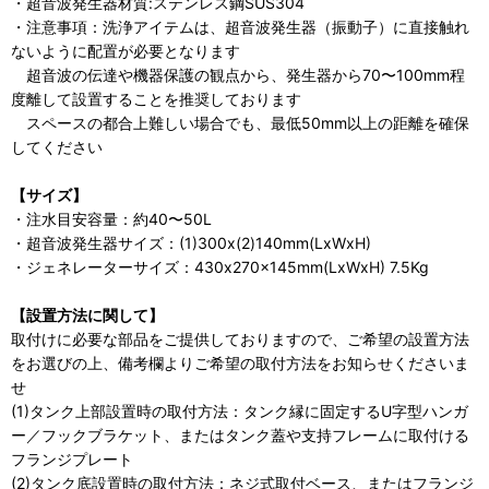
・超音波発生器材質:ステンレス鋼SUS304
・注意事項：洗浄アイテムは、超音波発生器（振動子）に直接触れ
ないように配置が必要となります
超音波の伝達や機器保護の観点から、発生器から70〜100mm程
度離して設置することを推奨しております
スペースの都合上難しい場合でも、最低50mm以上の距離を確保
してください
【サイズ】
・注水目安容量：約40〜50L
・超音波発生器サイズ：(1)300x(2)140mm(LxWxH)
・ジェネレーターサイズ：430x270x145mm(LxWxH) 7.5Kg
【設置方法に関して】
取付けに必要な部品をご提供しておりますので、ご希望の設置方法
をお選びの上、備考欄よりご希望の取付方法をお知らせくださいま
せ
(1)タンク上部設置時の取付方法：タンク縁に固定するU字型ハンガ
ー／フックブラケット、またはタンク蓋や支持フレームに取付ける
フランジプレート
(2)タンク底設置時の取付方法：ネジ式取付ベース、またはフランジ