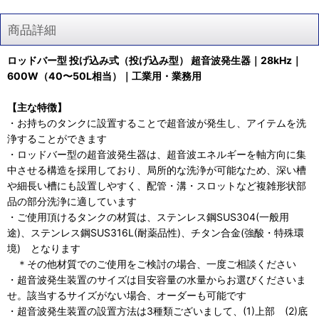
商品詳細
ロッドバー型 投げ込み式（投げ込み型） 超音波発生器｜28kHz｜
600W（40〜50L相当）｜工業用・業務用
【主な特徴】
・お持ちのタンクに設置することで超音波が発生し、アイテムを洗
浄することができます
・ロッドバー型の超音波発生器は、超音波エネルギーを軸方向に集
中させる構造を採用しており、局所的な洗浄が可能なため、深い槽
や細長い槽にも設置しやすく、配管・溝・スロットなど複雑形状部
品の部分洗浄に適しています
・ご使用頂けるタンクの材質は、ステンレス鋼SUS304(一般用
途)、ステンレス鋼SUS316L(耐薬品性)、チタン合金(強酸・特殊環
境) となります
＊その他材質でのご使用をご検討の場合、一度ご相談ください
・超音波発生装置のサイズは目安容量の水量からお選びくださいま
せ。該当するサイズがない場合、オーダーも可能です
・超音波発生装置の設置方法は3種類ございまして、(1)上部 (2)底