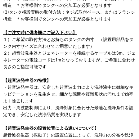
構造 ＊お客様側でタンクへの穴加工が必要となります
(3)タンク横設置時の取付方法：ネジ式取付ベース、またはフランジ
構造 ＊お客様側でタンクへの穴加工が必要となります
【ご注文時に備考欄にご記入下さい】
１）ご希望の取付方法とお持ちのタンクの内寸 （設置用部品をタ
ンク内寸サイズに合わせてご用意いたします）
２）超音波発生器とジェネレーターを接続するケーブルは3m、ジェ
ネレーターの電源コードは1mとなっておりますが、ご希望に合わせ
長さのご指定可能です
【超音波発生器の特徴】
・超音波発生器は、安定した超音波出力により洗浄液中に微細なキ
ャビテーションを発生させ、細かな隙間や複雑形状の汚れまで効率
よく除去します
出力・周波数制御により、洗浄対象に合わせた最適な洗浄条件を設
定でき、安定した洗浄品質を実現します
【超音波発生器の設置位置による違いについて】
超音波発生器（振動子）の設置位置によって、洗浄力の分布や洗浄