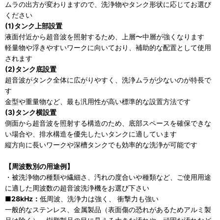
ムラの出方が変わりますので、洗浄物やタンク形状に応じてお選び
ください
(1)タンク上部設置
液面付近から超音波を照射するため、上層〜中層が強くなります
軽量物や浮きやすいワークに向いており、補助的な配置として使用
されます
(2)タンク底設置
超音波がタンク全体に広がりやすく、洗浄ムラが少ないのが特長で
す
金型や重量物など、最も汎用性が高い標準的な設置方法です
(3)タンク横設置
側面から超音波を照射する構造のため、底部スペースを確保できな
い場合や、排水構造を優先したいタンクに適しています
縦方向に長いワークや深槽タンクでも効率的な洗浄が可能です
【周波数別の用途例】
・被洗浄物の種類や繊細さ、汚れの度合いや種類など、ご使用用途
に適した周波数の超音波洗浄機をお選び下さい
■28kHz：
低周波、洗浄力は強く、 衝撃力も強い
一般的なステンレス、金属製品（表面傷の恐れがあるためアルミ製