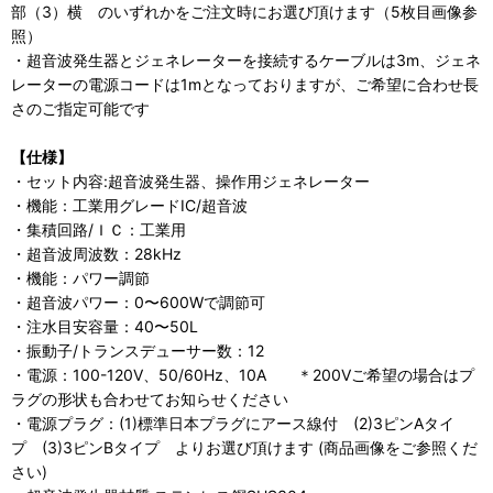
部（3）横 のいずれかをご注文時にお選び頂けます（5枚目画像参
照）
・超音波発生器とジェネレーターを接続するケーブルは3m、ジェネ
レーターの電源コードは1mとなっておりますが、ご希望に合わせ長
さのご指定可能です
【仕様】
・セット内容:超音波発生器、操作用ジェネレーター
・機能：工業用グレードIC/超音波
・集積回路/ＩＣ：工業用
・超音波周波数：28kHz
・機能：パワー調節
・超音波パワー：0〜600Wで調節可
・注水目安容量：40〜50L
・振動子/トランスデューサー数：12
・電源：100-120V、50/60Hz、10A ＊200Vご希望の場合はプ
ラグの形状も合わせてお知らせください
・電源プラグ：(1)標準日本プラグにアース線付 (2)3ピンAタイ
プ (3)3ピンBタイプ よりお選び頂けます (商品画像をご参照くだ
さい)