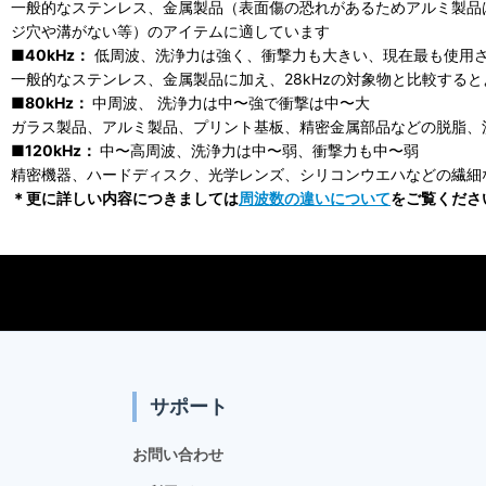
一般的なステンレス、金属製品（表面傷の恐れがあるためアルミ製品
ジ穴や溝がない等）のアイテムに適しています
■40kHz：
低周波、洗浄力は強く、衝撃力も大きい、現在最も使用
一般的なステンレス、金属製品に加え、28kHzの対象物と比較する
■80kHz：
中周波、 洗浄力は中〜強で衝撃は中〜大
ガラス製品、アルミ製品、プリント基板、精密金属部品などの脱脂、
■120kHz：
中〜高周波、洗浄力は中〜弱、衝撃力も中〜弱
精密機器、ハードディスク、光学レンズ、シリコンウエハなどの繊細
＊更に詳しい内容につきましては
周波数の違いについて
をご覧くださ
サポート
お問い合わせ