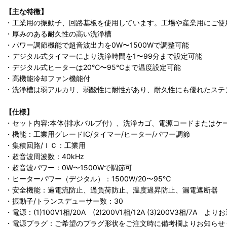
【主な特徴】
・工業用の振動子、回路基板を使用しています。工場や産業用にご使
・厚みのある耐久性の高い洗浄槽
・パワー調節機能で超音波出力を0W〜1500Wで調整可能
・デジタル式タイマーにより洗浄時間を1〜99分まで設定可能
・デジタル式ヒーターは20℃〜95℃まで温度設定可能
・高機能冷却ファン機能付
・洗浄槽は弱アルカリ、弱酸性に耐性があり、耐久性にも優れたステン
【仕様】
・セット内容:本体(排水バルブ付）、洗浄カゴ、電源コードまたはケーブ
・機能：工業用グレードIC/タイマー/ヒーター/パワー調節
・集積回路/ＩＣ：工業用
・超音波周波数：40kHz
・超音波パワー：0W〜1500Wで調節可
・ヒーターパワー（デジタル）：1500W/20〜95℃
・安全機能：過電流防止、過負荷防止、温度過昇防止、漏電遮断器
・振動子/トランスデューサー数：30
・電源：(1)100V1相/20A (2)200V1相/12A (3)200V3相/7A
・電源プラグ：ご希望のプラグ形状をご注文時に備考欄よりお知らせ