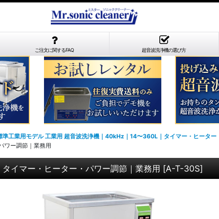
ご注文に関するFAQ
超音波洗浄機の選び方
標準工業用モデル 工業用 超音波洗浄機｜40kHz｜14〜360L｜タイマー・ヒータ
・パワー調節｜業務用
8L｜タイマー・ヒーター・パワー調節｜業務用
[
A-T-30S
]