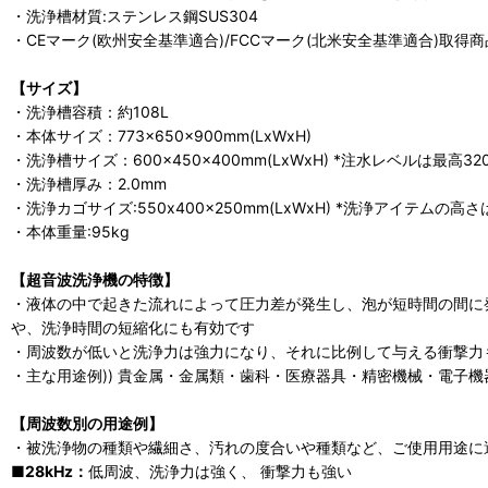
・洗浄槽材質:ステンレス鋼SUS304
・CEマーク(欧州安全基準適合)/FCCマーク(北米安全基準適合)取得商
【サイズ】
・洗浄槽容積：約108L
・本体サイズ：773×650×900mm(LxWxH)
・洗浄槽サイズ：600×450×400mm(LxWxH) *注水レベルは最高
・洗浄槽厚み：2.0mm
・洗浄カゴサイズ:550x400x250mm(LxWxH) *洗浄アイテムの
・本体重量:95kg
【超音波洗浄機の特徴】
・液体の中で起きた流れによって圧力差が発生し、泡が短時間の間に
や、洗浄時間の短縮化にも有効です
・周波数が低いと洗浄力は強力になり、それに比例して与える衝撃力
・主な用途例)) 貴金属・金属類・歯科・医療器具・精密機械・電子
【周波数別の用途例】
・被洗浄物の種類や繊細さ、汚れの度合いや種類など、ご使用用途に
■28kHz：
低周波、洗浄力は強く、 衝撃力も強い