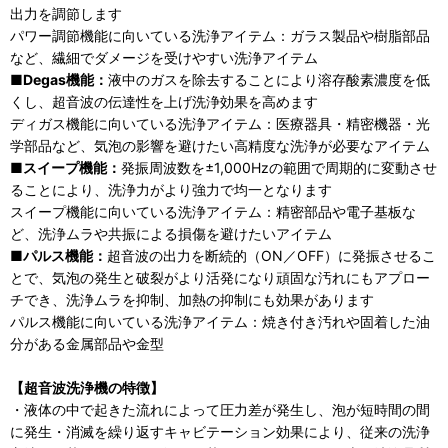
出力を調節します
パワー調節機能に向いている洗浄アイテム：ガラス製品や樹脂部品
など、繊細でダメージを受けやすい洗浄アイテム
■Degas機能：
液中のガスを除去することにより溶存酸素濃度を低
くし、超音波の伝達性を上げ洗浄効果を高めます
ディガス機能に向いている洗浄アイテム：医療器具・精密機器・光
学部品など、気泡の影響を避けたい高精度な洗浄が必要なアイテム
■スイープ機能：
発振周波数を±1,000Hzの範囲で周期的に変動させ
ることにより、洗浄力がより強力で均一となります
スイープ機能に向いている洗浄アイテム：精密部品や電子基板な
ど、洗浄ムラや共振による損傷を避けたいアイテム
■パルス機能：
超音波の出力を断続的（ON／OFF）に発振させるこ
とで、気泡の発生と破裂がより活発になり頑固な汚れにもアプロー
チでき、洗浄ムラを抑制、加熱の抑制にも効果があります
パルス機能に向いている洗浄アイテム：焼き付き汚れや固着した油
分がある金属部品や金型
【超音波洗浄機の特徴】
・液体の中で起きた流れによって圧力差が発生し、泡が短時間の間
に発生・消滅を繰り返すキャビテーション効果により、従来の洗浄