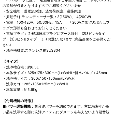
の追加が必要となりますのでご相談くださいませ
・安全機能：過電流保護、過負荷保護、過熱保護
・振動子/トランスデューサー数：3(150W)、 4(200W)
・電源：100-120V、50/60Hz、15A ＊200Vご希望の場合はプ
ラグの形状も合わせてお知らせください
・電源プラグ：(1)標準日本プラグにアース線付 (2)3ピンAタイ
プ (3)3ピンBタイプ よりお選び頂けます (商品画像をご参照くだ
さい)
・洗浄槽材質:ステンレス鋼SUS304
【サイズ】
・洗浄槽容積：約6.5L
・本体サイズ：325x175x330mm(LxWxH) *排水バルブ＋45mm
・洗浄槽サイズ：300x150x150mm(LxWxH)
・洗浄カゴ：285x135x125mm(LxWxH)
・本体重量：約5.6Kg
【付属機能の特徴】
■パワー調節機能：
超音波パワーを調節できます。主に精密性が高
い品を洗浄する際に洗浄アイテムにダメージを与えないよう超音波