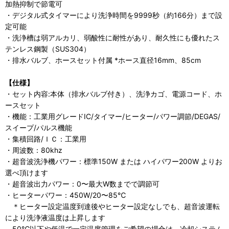
加熱抑制で節電可
・デジタル式タイマーにより洗浄時間を9999秒（約166分）まで設
定可能
・洗浄槽は弱アルカリ、弱酸性に耐性があり、耐久性にも優れたス
テンレス鋼製（SUS304）
・排水バルブ、ホースセット付属 *ホース直径16mm、85cm
【仕様】
・セット内容:本体（排水バルブ付き）、洗浄カゴ、電源コード、ホ
ースセット
・機能：工業用グレードIC/タイマー/ヒーター/パワー調節/DEGAS/
スイープ/パルス機能
・集積回路/ＩＣ：工業用
・周波数：80khz
・超音波洗浄機パワー：標準150W または ハイパワー200W よりお
選べ頂けます
・超音波出力パワー：0〜最大W数までで調節可
・ヒーターパワー：450W/20〜85℃
＊ヒーター設定温度到達後やヒーター設定なしでも、超音波運転
により洗浄液温度は上昇します
50℃以下や低温で一定温度管理をご希望の場合は、冷却システム