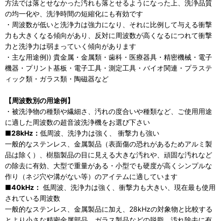
方法では落とせなかった汚れも落とせるようになった上、洗浄品質
の均一化や、洗浄時間の短縮化にも有効です
・周波数が低いと洗浄力は強力になり、それに比例して与える衝撃
力も大きくなる傾向があり、反対に周波数が高くなるにつれて衝撃
力と洗浄力は弱まっていく傾向があります
・主な用途例)) 貴金属・金属類・歯科・医療器具・精密機械・電子
機器・プリント基板・電子工具・測定工具・バイオ関連・プラステ
ィック類・ガラス類・陶磁器など
【周波数別の用途例】
・被洗浄物の種類や繊細さ、汚れの度合いや種類など、ご使用用途
に適した周波数の超音波洗浄機をお選び下さい
■28kHz：
低周波、洗浄力は強く、 衝撃力も強い
一般的なステンレス、金属製品（表面傷の恐れがあるためアルミ製
品は除く）、樹脂製品の目に見える大きな汚れや、頑固な汚れなど
の除去に有効、大型で重量がある・小型でも硬度が高くシンプルな
作り（ネジ穴や溝がない等）のアイテムに適しています
■40kHz：
低周波、洗浄力は強く、衝撃力も大きい、現在最も使用
されている周波数
一般的なステンレス、金属製品に加え、28kHzの対象物と比較する
とより小さな精密金属部品、ガラス製品などの脱脂、汚れ除去に有